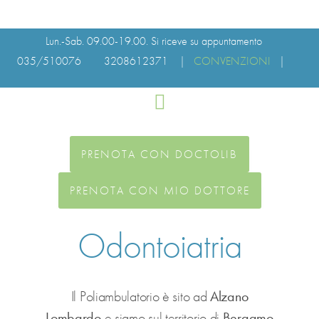
Lun.-Sab. 09.00-19.00. Si riceve su appuntamento
035/510076
3208612371 |
CONVENZIONI
|
PRENOTA CON DOCTOLIB
PRENOTA CON MIO DOTTORE
Odontoiatria
Il Poliambulatorio è sito ad
Alzano
Lombardo
e siamo sul territorio di
Bergamo