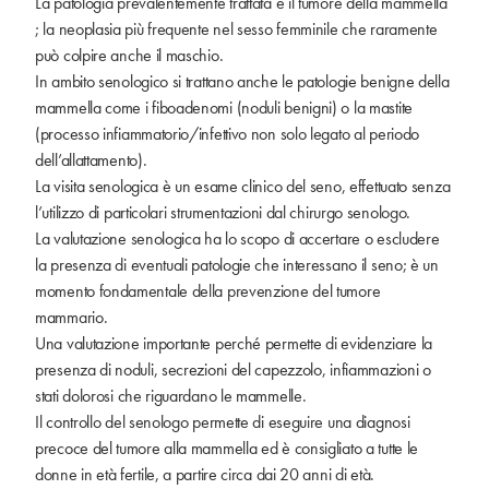
La patologia prevalentemente trattata è il tumore della mammella
; la neoplasia più frequente nel sesso femminile che raramente
può colpire anche il maschio.
In ambito senologico si trattano anche le patologie benigne della
mammella come i fiboadenomi (noduli benigni) o la mastite
(processo infiammatorio/infettivo non solo legato al periodo
dell’allattamento).
La visita senologica è un esame clinico del seno, effettuato senza
l’utilizzo di particolari strumentazioni dal chirurgo senologo.
La valutazione senologica ha lo scopo di accertare o escludere
la presenza di eventuali patologie che interessano il seno; è un
momento fondamentale della prevenzione del tumore
mammario.
Una valutazione importante perché permette di evidenziare la
presenza di noduli, secrezioni del capezzolo, infiammazioni o
stati dolorosi che riguardano le mammelle.
Il controllo del senologo permette di eseguire una diagnosi
precoce del tumore alla mammella ed è consigliato a tutte le
donne in età fertile, a partire circa dai 20 anni di età.