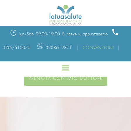
Lun.-Sab. 09.00-19.00. Si riceve su appuntamento
035/510076
3208612371 |
CONVENZIONI
|
PRENOTA CON DOCTOLIB
PRENOTA CON MIO DOTTORE