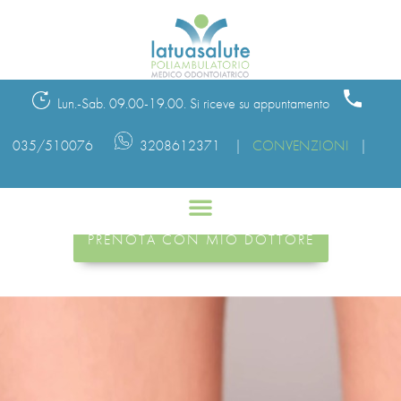
Lun.-Sab. 09.00-19.00. Si riceve su appuntamento
035/510076
3208612371 |
CONVENZIONI
|
PRENOTA CON DOCTOLIB
PRENOTA CON MIO DOTTORE