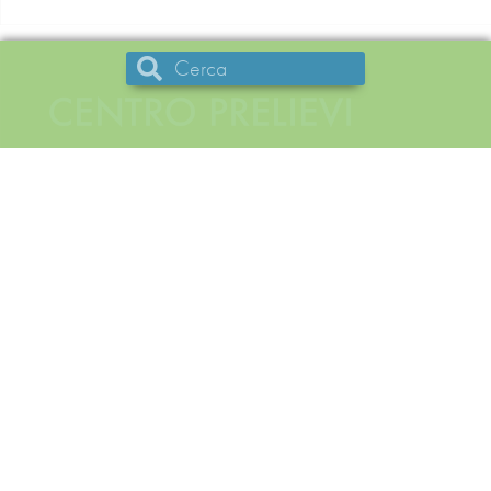
Il Poliambulatorio
Odontoiatria
DSA
Specialisti
LATUASALUTE Poliambulatorio
Medico Odontoiatrico di Casu
Federico e C s.a.s.
P.Iva
0 2 4 6 1 1 30169