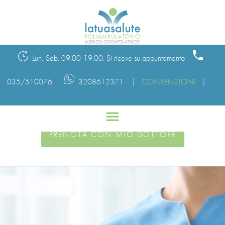
Lun.-Sab. 09.00-19.00. Si riceve su appuntamento
035/510076
3208612371 |
CONVENZIONI
|
PRENOTA CON DOCTOLIB
PRENOTA CON MIO DOTTORE